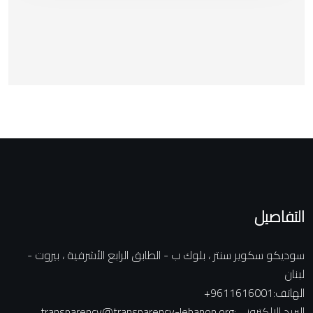
التفاصيل
سوديكو سكوير سنتر ، بلوك ب - الطابق الرابع الأشرفية ، بيروت -
لبنان
:الهاتف
+9611616001
:البريد الإلكتروني
transparency@transparency-lebanon.org